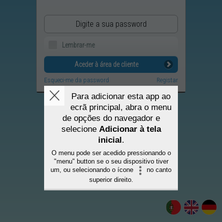
Password:
Lembrar-me
Aceder à área de cliente
Esqueci-me da password
Registar